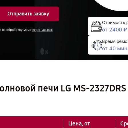
Отправить заявку
Стоимость 
от 2400 ₽
е на обработку моих
персональных
Время ремо
от 40 мин
олновой печи LG MS-2327DRS
Цена, от
Ср