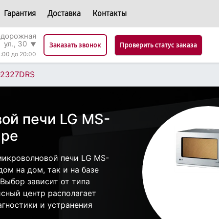
Гарантия
Доставка
Контакты
одорожная
ул., 30
▼
Проверить статус заказа
Заказать звонок
:00 до 20:00
-2327DRS
ой печи LG MS-
аре
микроволновой печи LG MS-
ом на дом, так и на базе
 Выбор зависит от типа
исный центр располагает
гностики и устранения