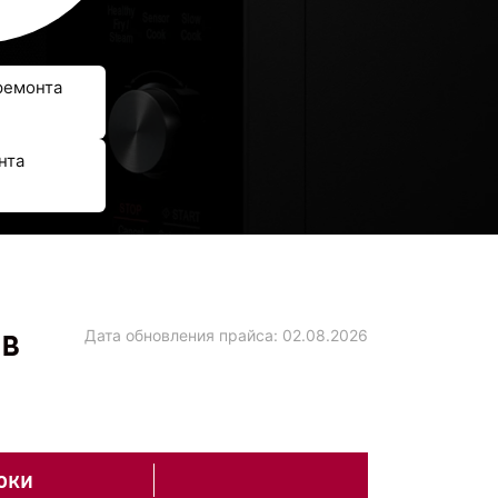
ремонта
нта
 в
Дата обновления прайса:
02.08.2026
оки