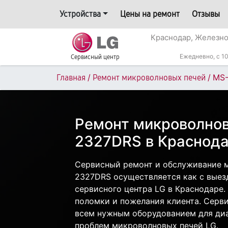
Устройства
Цены на ремонт
Отзывы
Краснодар, Железн
Ежедневно, с 10
Сервисный центр
/
/
MS
Главная
Ремонт микроволновых печей
Ремонт микроволнов
2327DRS в Краснод
Сервисный ремонт и обслуживание 
2327DRS осуществляется как с выезд
сервисного центра LG в Краснодаре.
поломки и пожелания клиента. Серв
всем нужным оборудованием для диа
проблем микроволновых печей LG.